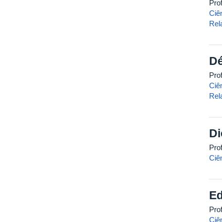
Pro
Ciê
Rel
Dé
Pro
Ciê
Rel
Di
Pro
Ciê
Ed
Pro
Ciê