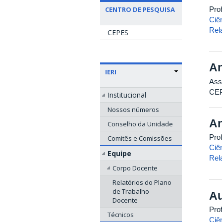
Pro
CENTRO DE PESQUISA
Ciê
Rel
CEPES
An
IERI
Ass
CE
Institucional
Nossos números
An
Conselho da Unidade
Pro
Comitês e Comissões
Ciê
Equipe
Rel
Corpo Docente
Relatórios do Plano
de Trabalho
Au
Docente
Pro
Técnicos
Ciê