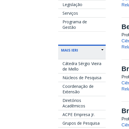
Legislação
Rel
Serviços
Programa de
Be
Gestão
Pro
Ciê
Rel
MAIS IERI
Cátedra Sérgio Vieira
Br
de Mello
Pro
Núcleos de Pesquisa
Ciê
Coordenação de
Rel
Extensão
Diretórios
Acadêmicos
Br
ACPE Empresa Jr.
Pro
Grupos de Pesquisa
Ciê