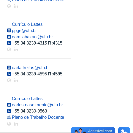
Currículo Lattes
ppge@ufu.br
camilabazani@ufu.br
+55 34 3239-4315
R:
4315
carla.freitas@ufu.br
+55 34 3239-4595
R:
4595
Currículo Lattes
carlos.nascimento@ufu.br
+55 34 3230-9563
Plano de Trabalho Docente