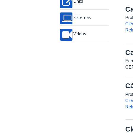
Links
Ca
Pro
Sistemas
Ciê
Rel
Vídeos
Ca
Eco
CE
Cá
Pro
Ciê
Rel
Cl