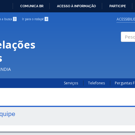
COMUNICA BR
ACESSO À INFORMAÇÃO
PARTICIPE
IR
PARA
ACESSIBIL
ra a busca
3
Ir para o rodapé
4
O
CONTEÚDO
elações
Pesqui
s
ÂNDIA
Serviços
Telefones
Perguntas 
quipe