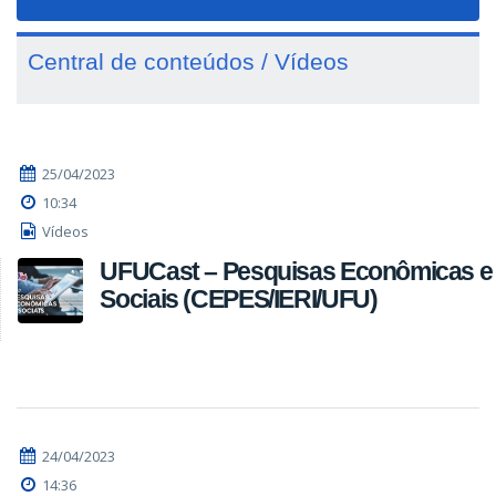
navigat
Central de conteúdos / Vídeos
25/04/2023
10:34
Vídeos
UFUCast – Pesquisas Econômicas e
Sociais (CEPES/IERI/UFU)
24/04/2023
14:36