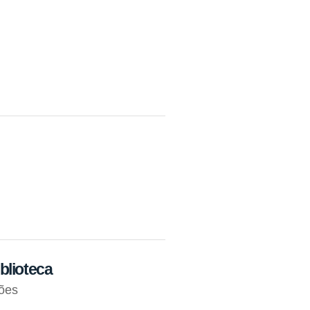
blioteca
ções