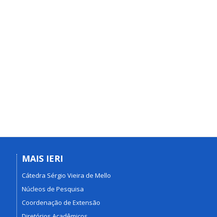
MAIS IERI
Cátedra Sérgio Vieira de Mello
Núcleos de Pesquisa
Coordenação de Extensão
Diretórios Acadêmicos