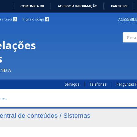
COMUNICA BR
ACESSO À INFORMAÇÃO
PARTICIPE
IR
PARA
ACESSIBIL
ra a busca
3
Ir para o rodapé
4
O
CONTEÚDO
elações
Pesqui
s
ÂNDIA
Serviços
Telefones
Perguntas 
UDOS
entral de conteúdos / Sistemas