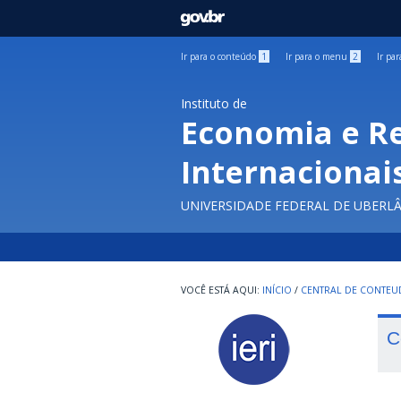
GOVBR
Ir para o conteúdo
1
Ir para o menu
2
Ir pa
Instituto de
Economia e R
Internacionai
UNIVERSIDADE FEDERAL DE UBERL
INÍCIO
/
CENTRAL DE CONTE
C