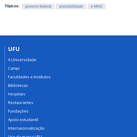
Tópicos:
governo federal
acessibilidade
e-MAG
UFU
A Universidade
Campi
Faculdades e Institutos
Bibliotecas
Hospitais
Restaurantes
Fundações
Apoio estudantil
Internacionalização
Uso da marca UFU