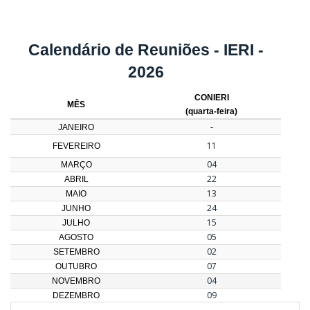
Calendário de Reuniões - IERI -
2026
CONIERI
MÊS
(quarta-feira)
JANEIRO
-
11
FEVEREIRO
04
MARÇO
22
ABRIL
13
MAIO
24
JUNHO
15
JULHO
05
AGOSTO
02
SETEMBRO
07
OUTUBRO
04
NOVEMBRO
09
DEZEMBRO