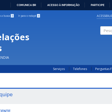
COMUNICA BR
ACESSO À INFORMAÇÃO
PARTICIPE
IR
PARA
ACESSIBIL
ra a busca
3
Ir para o rodapé
4
O
CONTEÚDO
elações
Pesqui
s
ÂNDIA
Serviços
Telefones
Perguntas 
quipe
CENTE