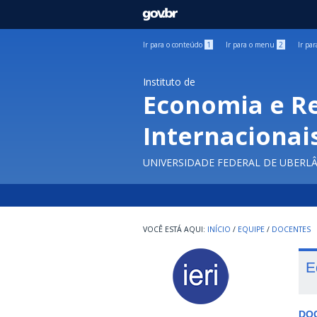
GOVBR
Ir para o conteúdo
1
Ir para o menu
2
Ir pa
Instituto de
Economia e R
Internacionai
UNIVERSIDADE FEDERAL DE UBERL
INÍCIO
/
EQUIPE
/
DOCENTES
E
DO