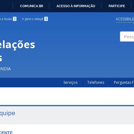
COMUNICA BR
ACESSO À INFORMAÇÃO
PARTICIPE
IR
PARA
ACESSIBIL
ra a busca
3
Ir para o rodapé
4
O
CONTEÚDO
elações
Pesqui
s
ÂNDIA
Serviços
Telefones
Perguntas 
quipe
CENTE