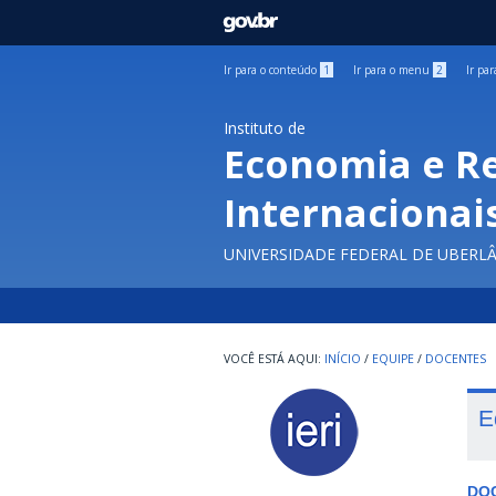
GOVBR
Ir para o conteúdo
1
Ir para o menu
2
Ir pa
Instituto de
Economia e R
Internacionai
UNIVERSIDADE FEDERAL DE UBERL
INÍCIO
/
EQUIPE
/
DOCENTES
E
DO