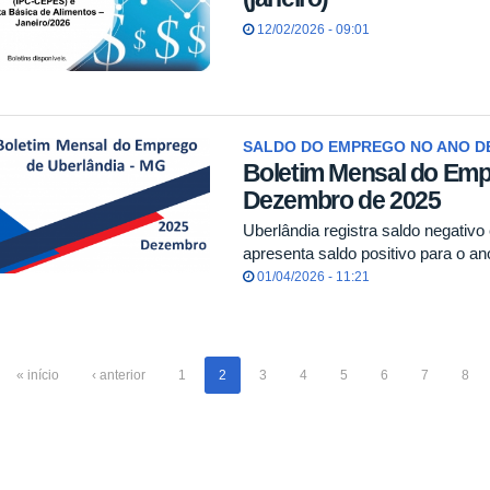
12/02/2026 - 09:01
SALDO DO EMPREGO NO ANO DE
Boletim Mensal do Emp
Dezembro de 2025
Uberlândia registra saldo negati
apresenta saldo positivo para o a
01/04/2026 - 11:21
« início
‹ anterior
1
2
3
4
5
6
7
8