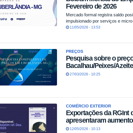
Fevereiro de 2026
Mercado formal registra saldo pos
impulsionado por serviços e micr
11/05/2026 - 13:53
PREÇOS
Pesquisa sobre o preç
Bacalhau/Peixes/Azeit
27/03/2026 - 10:25
COMÉRCIO EXTERIOR
Exportações da RGInt 
apresentaram aumento
12/05/2026 - 10:13