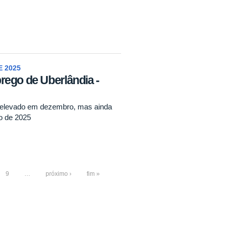
 2025
rego de Uberlândia -
vo elevado em dezembro, mas ainda
no de 2025
9
…
próximo ›
fim »