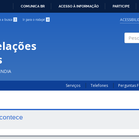
COMUNICA BR
ACESSO À INFORMAÇÃO
PARTICIPE
IR
PARA
ACESSIBIL
ra a busca
3
Ir para o rodapé
4
O
CONTEÚDO
elações
Pesqui
s
ÂNDIA
Serviços
Telefones
Perguntas 
contece