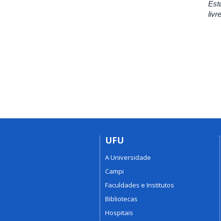
Est
liv
UFU
A Universidade
Campi
Faculdades e Institutos
Bibliotecas
Hospitais