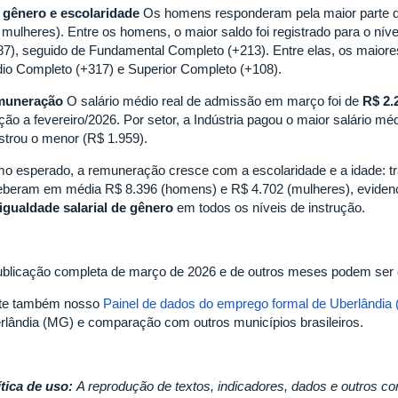
 gênero e escolaridade
Os homens responderam pela maior parte do
 mulheres). Entre os homens, o maior saldo foi registrado para o nív
87), seguido de Fundamental Completo (+213). Entre elas, os maior
io Completo (+317) e Superior Completo (+108).
muneração
O salário médio real de admissão em março foi de
R$ 2.
ação a fevereiro/2026. Por setor, a Indústria pagou o maior salário m
istrou o menor (R$ 1.959).
o esperado, a remuneração cresce com a escolaridade e a idade: 
eberam em média R$ 8.396 (homens) e R$ 4.702 (mulheres), eviden
igualdade salarial de gênero
em todos os níveis de instrução.
ublicação completa de março de 2026 e de outros meses podem ser
ite também nosso
Painel de dados do emprego formal de Uberlândia
rlândia (MG) e comparação com outros municípios brasileiros.
ítica de uso:
A reprodução de textos, indicadores, dados e outros co