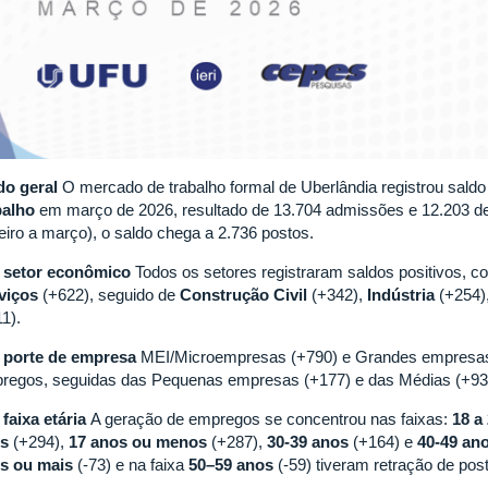
do geral
O mercado de trabalho formal de Uberlândia registrou saldo
balho
em março de 2026, resultado de 13.704 admissões e 12.203 d
neiro a março), o saldo chega a 2.736 postos.
 setor econômico
Todos os setores registraram saldos positivos, c
viços
(+622), seguido de
Construção Civil
(+342),
Indústria
(+254)
1).
 porte de empresa
MEI/Microempresas (+790) e Grandes empresas 
regos, seguidas das Pequenas empresas (+177) e das Médias (+93
 faixa etária
A geração de empregos se concentrou nas faixas:
18 a
s
(+294),
17 anos ou menos
(+287),
30-39 anos
(+164) e
40-49 an
s ou mais
(-73) e na faixa
50–59 anos
(-59) tiveram retração de post