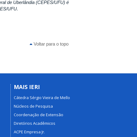
eral de Uberlândia (CEPES/UFU) é
EPES/UFU.
Voltar para o topo
MAIS IERI
Cátedra Sérgio Vieira de Mello
Núcleos de Pesquisa
Coordenação de Extensão
Diretórios Acadêmicos
ACPE Empresa Jr.