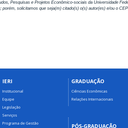
udos, Pesquisas e Projetos Econômico-sociais da Universidade Fed
re; porém, solicitamos que seja(m) citado(s) o(s) autor(es) e/ou o C
IERI
GRADUAÇÃO
Institucional
Ciências Econômicas
Equipe
Relações Internacionais
Legislação
Serviços
Programa de Gestão
PÓS-GRADUAÇÃO