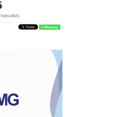
6
onsecutivo
Whatsapp