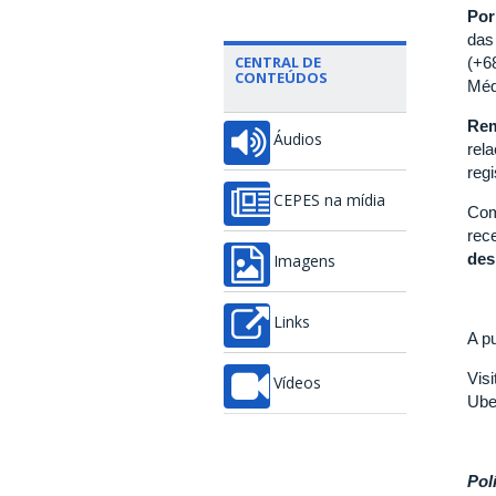
Por
das
CENTRAL DE
(+6
CONTEÚDOS
Méd
Re
Áudios
rel
reg
CEPES na mídia
Com
rec
des
Imagens
Links
A p
Vis
Vídeos
Ube
Pol