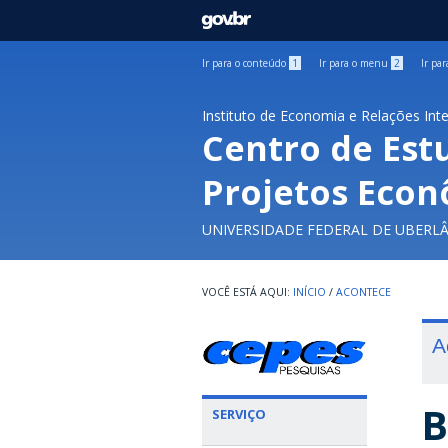
GOVBR
Ir para o conteúdo
1
Ir para o menu
2
Ir pa
Instituto de Economia e Relações Int
Centro de Est
Projetos Econ
UNIVERSIDADE FEDERAL DE UBERL
INÍCIO
/
ACONTECE
A
B
SERVIÇO