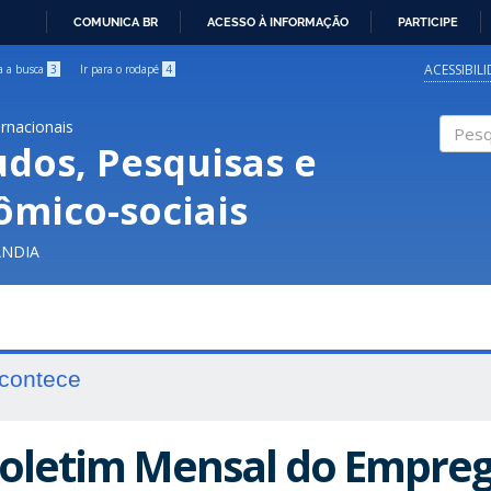
COMUNICA BR
ACESSO À INFORMAÇÃO
PARTICIPE
IR
PARA
ACESSIBIL
ra a busca
3
Ir para o rodapé
4
O
CONTEÚDO
ernacionais
udos, Pesquisas e
Pesqui
ômico-sociais
ÂNDIA
contece
oletim Mensal do Empreg