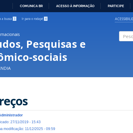
COMUNICA BR
ACESSO À INFORMAÇÃO
PARTICIPE
IR
PARA
ACESSIBIL
ra a busca
3
Ir para o rodapé
4
O
CONTEÚDO
ernacionais
udos, Pesquisas e
Pesqui
ômico-sociais
ÂNDIA
reços​
Administrador
icado: 27/11/2019 - 15:43
ma modificação: 11/12/2025 - 09:59