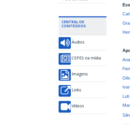
Eco
Car
CENTRAL DE
Gra
CONTEÚDOS
Hen
Áudios
Apo
CEPES na mídia
Ana
Fer
Imagens
Gils
Iva
Links
Lut
Mar
Vídeos
Siln