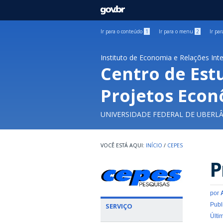
GOVBR
Ir para o conteúdo
1
Ir para o menu
2
Ir pa
Instituto de Economia e Relações Int
Centro de Est
Projetos Econ
UNIVERSIDADE FEDERAL DE UBERL
INÍCIO
/
CEPES
P
por
Publ
SERVIÇO
Últi