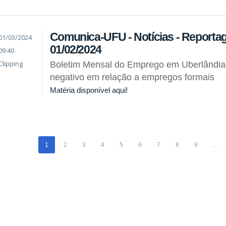
Comunica-UFU - Notícias - Reporta
01/03/2024
01/02/2024
09:40
Clipping
Boletim Mensal do Emprego em Uberlândia
negativo em relação a empregos formais
Matéria disponível aqui!
1
2
3
4
5
6
7
8
9
…