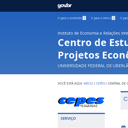
GOVBR
Ir para o conteúdo
1
Ir para o menu
2
Ir pa
Instituto de Economia e Relações Int
Centro de Est
Projetos Econ
UNIVERSIDADE FEDERAL DE UBERL
INÍCIO
/
CEPES
/
CENTRAL DE
C
SERVIÇO