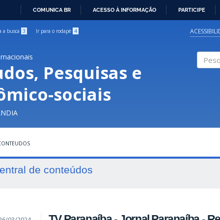
COMUNICA BR
ACESSO À INFORMAÇÃO
PARTICIPE
IR
PARA
ACESSIBIL
ra a busca
3
Ir para o rodapé
4
O
CONTEÚDO
ernacionais
udos, Pesquisas e
Pesqui
ômico-sociais
ÂNDIA
 CONTEUDOS
entral de conteúdos
TV Paranaíba - Jornal Paranaíba - R
26/03/2024