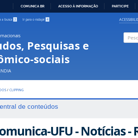
COMUNICA BR
ACESSO À INFORMAÇÃO
PARTICIPE
IR
PARA
ACESSIBIL
ra a busca
3
Ir para o rodapé
4
O
CONTEÚDO
ernacionais
udos, Pesquisas e
Pesqui
ômico-sociais
ÂNDIA
UDOS
/
CLIPPING
entral de conteúdos
omunica-UFU - Notícias -