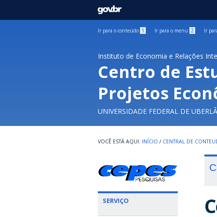
GOVBR
Ir para o conteúdo
1
Ir para o menu
2
Ir pa
Instituto de Economia e Relações Int
Centro de Est
Projetos Econ
UNIVERSIDADE FEDERAL DE UBERL
INÍCIO
/
CENTRAL DE CONTE
C
C
SERVIÇO