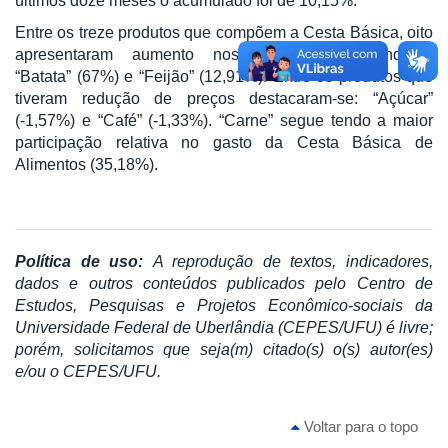
últimos doze meses o acumulado foi de 10,15%.
Entre os treze produtos que compõem a Cesta Básica, oito
apresentaram aumento nos preços, destacando-se
“Batata” (67%) e “Feijão” (12,91%)
. Entre os produtos que
tiveram redução de preços destacaram-se:
“Açúcar”
(-1,57%) e “Café” (-1,33%)
. “Carne”
segue tendo a maior
participação relativa no gasto da Cesta Básica de
Alimentos (35,18%).
Política de uso:
A reprodução de textos, indicadores,
dados e outros conteúdos publicados pelo Centro de
Estudos, Pesquisas e Projetos Econômico-sociais da
Universidade Federal de Uberlândia (CEPES/UFU) é livre;
porém, solicitamos que seja(m) citado(s) o(s) autor(es)
e/ou o CEPES/UFU.
Voltar para o topo