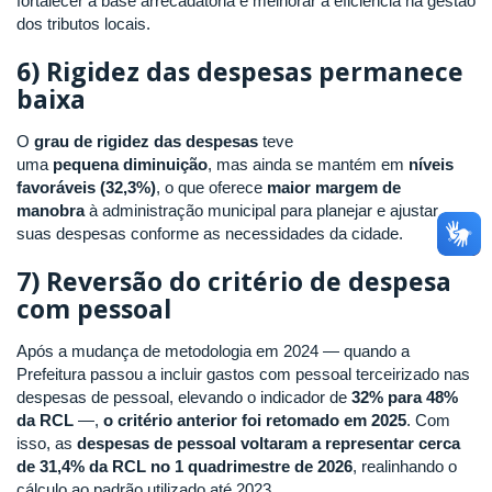
fortalecer a base arrecadatória e melhorar a eficiência na gestão
dos tributos locais.
6) Rigidez das despesas permanece
baixa
O
grau de rigidez das despesas
teve
uma
pequena diminuição
, mas ainda se mantém em
níveis
favoráveis (32,3%)
, o que oferece
maior margem de
manobra
à administração municipal para planejar e ajustar
suas despesas conforme as necessidades da cidade.
7) Reversão do critério de despesa
com pessoal
Após a mudança de metodologia em 2024 — quando a
Prefeitura passou a incluir gastos com pessoal terceirizado nas
despesas de pessoal, elevando o indicador de
32% para 48%
da RCL
—,
o critério anterior foi retomado em 2025
. Com
isso, as
despesas de pessoal voltaram a representar cerca
de 31,4% da RCL no 1 quadrimestre de 2026
, realinhando o
cálculo ao padrão utilizado até 2023.