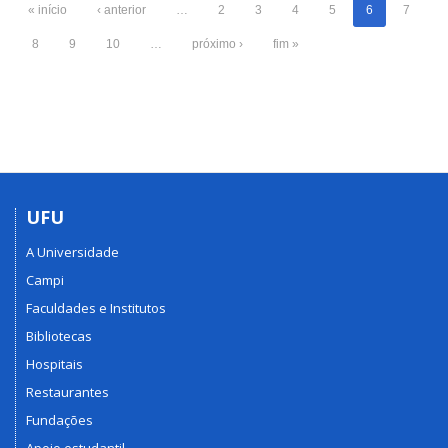
« início
‹ anterior
…
2
3
4
5
6
7
8
9
10
…
próximo ›
fim »
UFU
A Universidade
Campi
Faculdades e Institutos
Bibliotecas
Hospitais
Restaurantes
Fundações
Apoio estudantil