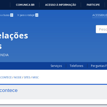
COMUNICA BR
ACESSO À INFORMAÇÃO
PARTICIPE
IR
PARA
ACESSIBIL
ra a busca
3
Ir para o rodapé
4
O
CONTEÚDO
elações
Pesqui
s
ÂNDIA
Serviços
Telefones
Perguntas 
ACONTECE
/
NODE
/
SITES
/
MISC
contece