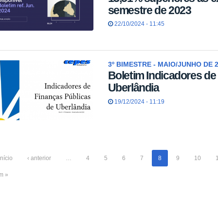
semestre de 2023
22/10/2024 - 11:45
3º BIMESTRE - MAIO/JUNHO DE 
Boletim Indicadores de
Uberlândia
19/12/2024 - 11:19
início
‹ anterior
…
4
5
6
7
8
9
10
im »