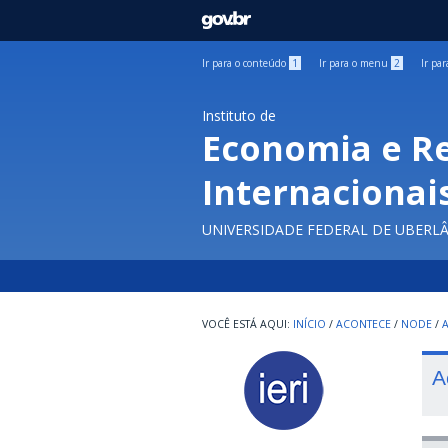
GOVBR
Ir para o conteúdo
1
Ir para o menu
2
Ir pa
Instituto de
Economia e R
Internacionai
UNIVERSIDADE FEDERAL DE UBERL
INÍCIO
/
ACONTECE
/
NODE
/
A