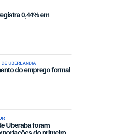
registra 0,44% em
 DE UBERLÂNDIA
mento do emprego formal
OR
de Uberaba foram
xportações do primeiro