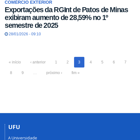
COMÉRCIO EXTERIOR
Exportações da RGInt de Patos de Minas
exibiram aumento de 28,59% no 1º
semestre de 2025
28/01/2026 - 09:10
« início
‹ anterior
1
2
3
4
5
6
7
8
9
…
próximo ›
fim »
UFU
A Universidade