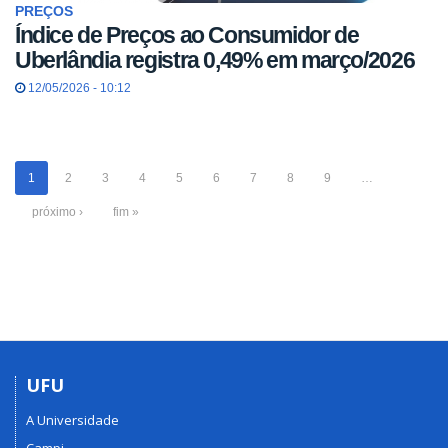
PREÇOS
Índice de Preços ao Consumidor de
Uberlândia registra 0,49% em março/2026
12/05/2026 - 10:12
1
2
3
4
5
6
7
8
9
…
próximo ›
fim »
UFU
A Universidade
Campi