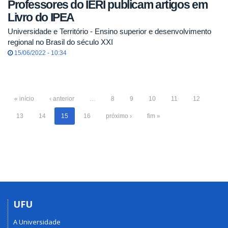
Professores do IERI publicam artigos em
Livro do IPEA
Universidade e Território - Ensino superior e desenvolvimento
regional no Brasil do século XXI
15/06/2022 - 10:34
« início
‹ anterior
…
8
9
10
11
12
13
14
15
16
próximo ›
fim »
UFU
A Universidade