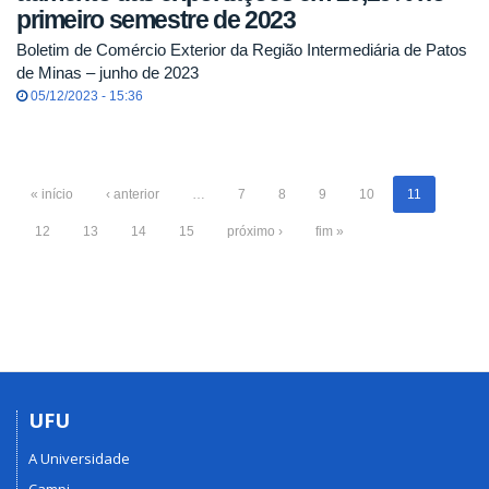
primeiro semestre de 2023
Boletim de Comércio Exterior da Região Intermediária de Patos
de Minas – junho de 2023
05/12/2023 - 15:36
« início
‹ anterior
…
7
8
9
10
11
12
13
14
15
próximo ›
fim »
UFU
A Universidade
Campi