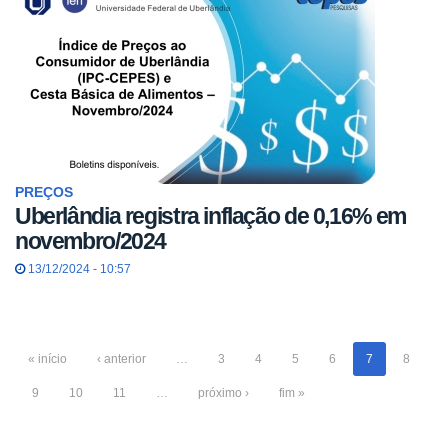
PREÇOS
Uberlândia registra inflação de 0,16% em
novembro/2024
13/12/2024 - 10:57
« início
‹ anterior
…
3
4
5
6
7
8
9
10
11
…
próximo ›
fim »