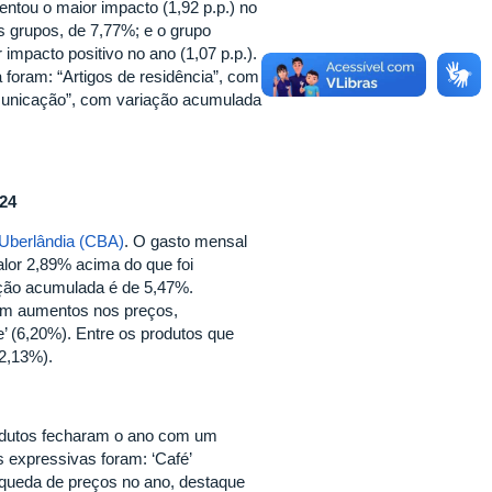
ntou o maior impacto (1,92 p.p.) no
 grupos, de 7,77%; e o grupo
mpacto positivo no ano (1,07 p.p.).
foram: “Artigos de residência”, com
omunicação”, com variação acumulada
24
 Uberlândia (CBA)
. O gasto mensal
or 2,89% acima do que foi
ação acumulada é de 5,47%.
am aumentos nos preços,
e’ (6,20%). Entre os produtos que
-2,13%).
odutos fecharam o ano com um
expressivas foram: ‘Café’
 queda de preços no ano, destaque