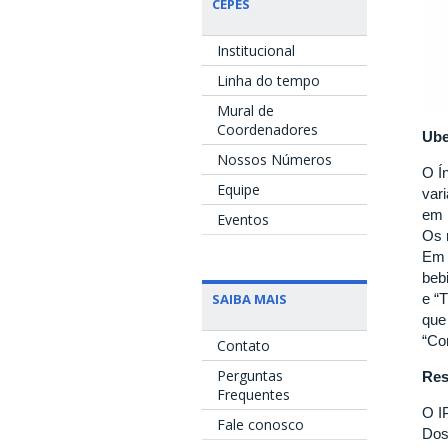
CEPES
Institucional
Linha do tempo
Mural de
Coordenadores
Ube
Nossos Números
O Í
Equipe
var
em 
Eventos
Os 
Em 
beb
SAIBA MAIS
e “
que
“Co
Contato
Perguntas
Res
Frequentes
O I
Fale conosco
Dos