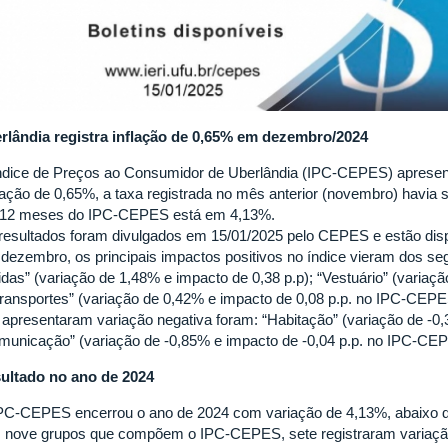
rlândia registra inflação de 0,65% em dezembro/2024
ndice de Preços ao Consumidor de Uberlândia (IPC-CEPES) apres
iação de 0,65%, a taxa registrada no mês anterior (novembro) havia 
12 meses do IPC-CEPES está em 4,13%.
resultados foram divulgados em 15/01/2025 pelo CEPES e estão dis
dezembro, os principais impactos positivos no índice vieram dos se
idas” (variação de 1,48% e impacto de 0,38 p.p); “Vestuário” (variaçã
Transportes” (variação de 0,42% e impacto de 0,08 p.p. no IPC-CEPES
 apresentaram variação negativa foram: “Habitação” (variação de -0,3
municação” (variação de -0,85% e impacto de -0,04 p.p. no IPC-CE
ultado no ano de 2024
PC-CEPES encerrou o ano de 2024 com variação de 4,13%, abaixo do
 nove grupos que compõem o IPC-CEPES, sete registraram variaçã