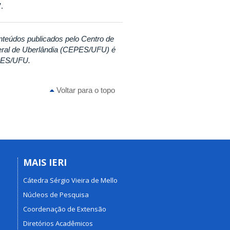
.
nteúdos publicados pelo Centro de
eral de Uberlândia (CEPES/UFU) é
EPES/UFU.
Voltar para o topo
MAIS IERI
Cátedra Sérgio Vieira de Mello
Núcleos de Pesquisa
Coordenação de Extensão
Diretórios Acadêmicos