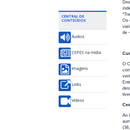
Des
índ
“Tr
CENTRAL DE
CONTEÚDOS
Os 
var
de 
Áudios
CEPES na mídia
Cus
O C
Imagens
com
ver
Ent
Links
des
tiv
Vídeos
Ces
Ao 
aum
(38