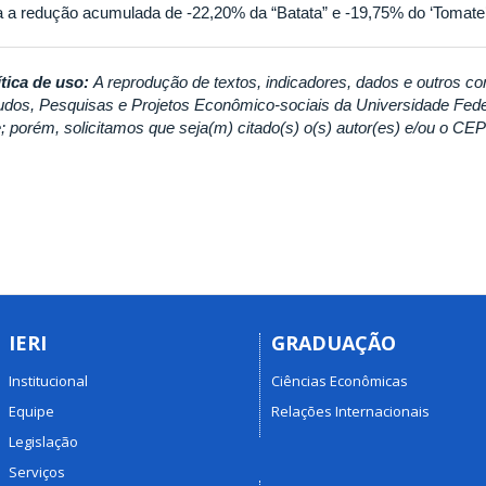
a a redução acumulada de -22,20% da “Batata” e -19,75% do ‘Tomate’
ítica de uso:
A reprodução de textos, indicadores, dados e outros co
udos, Pesquisas e Projetos Econômico-sociais da Universidade Fed
re; porém, solicitamos que seja(m) citado(s) o(s) autor(es) e/ou o C
IERI
GRADUAÇÃO
Institucional
Ciências Econômicas
Equipe
Relações Internacionais
Legislação
Serviços