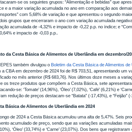
tacaram-se os seguintes grupos: “Alimentação e bebidas” que aprese
ice e a maior variação acumulada no ano em comparação aos demais
ansportes” com 5,68% de variação e que apresentou o segundo maior i
dois grupos que encerraram o ano com variação acumulada negativa 
iação acumulada de -4,32% e impacto de -0,22 p.p. no índice; e “C
-0,64% e impacto de -0,03 p.p..
to da Cesta Básica de Alimentos de Uberlândia em dezembro/20
EPES também divulgou o
Boletim da Cesta Básica de Alimentos de
 a CBA em dezembro de 2024 foi de R$ 703,51, apresentando um val
ificado no mês anterior (R$ 683,76). Nos últimos doze meses a vari
re os treze produtos que compõem a Cesta Básica, sete apresentar
tacando-se: ‘Tomate’ (14,96%), ‘Óleo’ (7,02%), ‘Café’ (6,21%) e ‘Carn
eram redução de preços destacam-se “Batata” (-17,43%), e “Feijão” (
ta Básica de Alimentos de Uberlândia em 2024
longo de 2024 a Cesta Básica acumulou uma alta de 5,47%. Seis pr
ento acumulado de preço, sendo que as variações acumuladas mais 
,10%), ‘Óleo’ (33,74%) e ‘Carne’ (23,07%). Dos bens que registraram