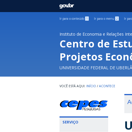
GOVBR
Ir para o conteúdo
1
Ir para o menu
2
Ir pa
Instituto de Economia e Relações Int
Centro de Est
Projetos Econ
UNIVERSIDADE FEDERAL DE UBERL
INÍCIO
/
ACONTECE
A
U
SERVIÇO