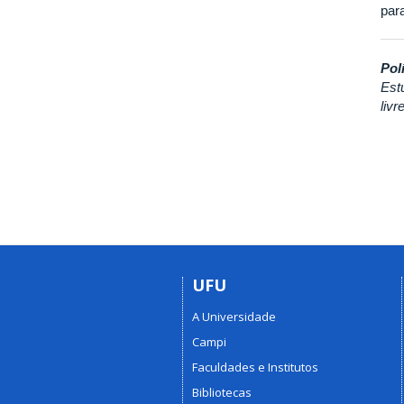
par
Pol
Est
liv
UFU
A Universidade
Campi
Faculdades e Institutos
Bibliotecas