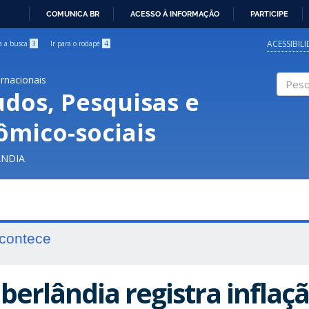
COMUNICA BR
ACESSO À INFORMAÇÃO
PARTICIPE
IR
PARA
ACESSIBIL
ra a busca
3
Ir para o rodapé
4
O
CONTEÚDO
ernacionais
udos, Pesquisas e
Pesqui
ômico-sociais
ÂNDIA
contece
berlândia registra inflaç