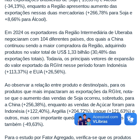
(-34,19%), enquanto a Região apresentou aumento das
exportações nessas duas mercadorias (+266,78% para Soja e
+8,66% para Álcool).
Em 2024 os exportadores da Região Intermediária de Uberaba
negociaram com 104 diferentes países, dos quais a China
continuou sendo a maior compradora da Região, adquirindo
produtos no valor total de US$ 1,33 bilhão (30,48% das
exportações totais). Todavia, os principais vetores de expansão
do valor exportado da RGInt nesse período foram Indonésia
(+113,37%) e EUA (+26,56%).
Ao observar a relação entre produto e destino/país, para os
produtos que mais impactaram as exportações da RGInt, nota-
se que o aumento das vendas de Soja ocorreu, sobretudo, para
a China (+256,38%), enquanto as vendas de Açúcar foram para
Indonésia (+122,40%), Argélia (+204,72%), Iraque (+121,63%) e
outros, mas com importante queda das compras chinesas
também (-49,63%).
Para o estudo por Fator Agregado, verifica-se que os produtos