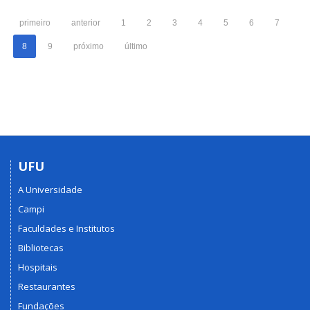
primeiro
anterior
1
2
3
4
5
6
7
8
9
próximo
último
UFU
A Universidade
Campi
Faculdades e Institutos
Bibliotecas
Hospitais
Restaurantes
Fundações