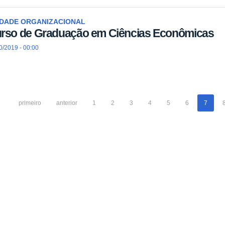
IDADE ORGANIZACIONAL
rso de Graduação em Ciências Econômicas
0/2019 - 00:00
primeiro
anterior
1
2
3
4
5
6
7