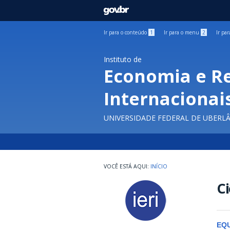
GOVBR
Ir para o conteúdo
1
Ir para o menu
2
Ir pa
Instituto de
Economia e R
Internacionai
UNIVERSIDADE FEDERAL DE UBERL
INÍCIO
Ci
EQU