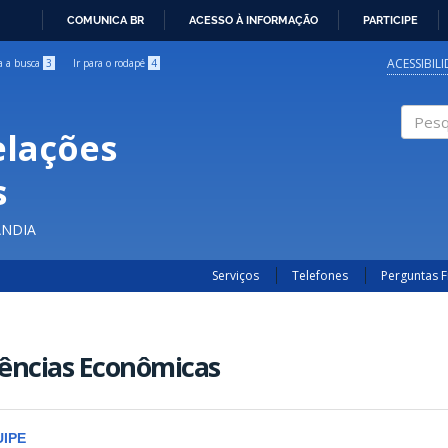
COMUNICA BR
ACESSO À INFORMAÇÃO
PARTICIPE
IR
PARA
ACESSIBIL
ra a busca
3
Ir para o rodapé
4
O
CONTEÚDO
elações
Pesqui
s
ÂNDIA
Serviços
Telefones
Perguntas 
ências Econômicas
IPE