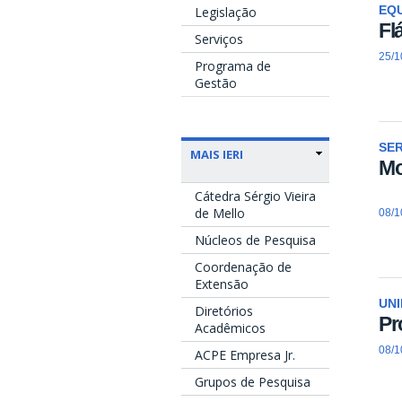
Legislação
EQU
Fl
Serviços
25/1
Programa de
Gestão
SE
MAIS IERI
Mo
Cátedra Sérgio Vieira
de Mello
08/1
Núcleos de Pesquisa
Coordenação de
Extensão
UN
Diretórios
Pr
Acadêmicos
08/1
ACPE Empresa Jr.
Grupos de Pesquisa