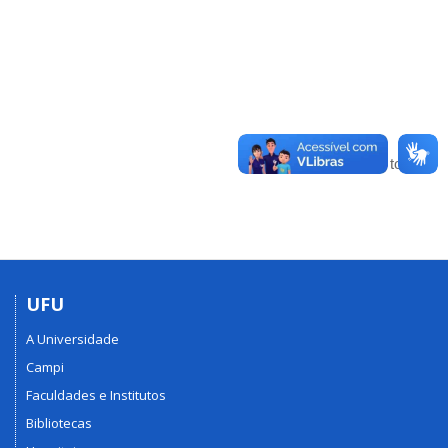
Voltar para o topo
UFU
A Universidade
Campi
Faculdades e Institutos
Bibliotecas