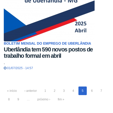
BOLETIM MENSAL DO EMPREGO DE UBERLÂNDIA
Uberlândia tem 590 novos postos de
trabalho formal em abril
.
01/07/2025 - 14:57
« início
‹ anterior
1
2
3
4
5
6
7
8
9
…
próximo ›
fim »