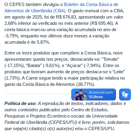
O CEPES também divulgou o
Boletim da Cesta Básica de
Alimentos de Uberlândia (CBA)
. O gasto mensal com a CBA,
em agosto de 2025, foi de R$ 676,83, apresentando um valor
2,68% inferior ao verificado no mês anterior (R$ 695,46). A
cesta básica marcou uma variação acumulada no ano de
-3,79%, enquanto nos últimos doze meses a variação
acumulada é de 5,87%.
Entre os treze produtos que compõem a Cesta Básica, nove
apresentaram queda nos preços, destacando-se: “Tomate”
(-17,15%), “Batata” (-9,61%), e “Açúcar” (-7,94%). Entre os
produtos que tiveram aumento de preços destaca-se o “Leite”
(1,73%). A Carne segue tendo a maior participação relativa no
gasto da Cesta Básica de Alimentos (38,77%).
Política de uso:
A reprodução de textos, indicadores, dados e
outros conteúdos publicados pelo Centro de Estudos,
Pesquisas e Projetos Econômico-sociais da Universidade
Federal de Uberlândia (CEPES/UFU) é livre; porém, solicitamos
que seja(m) citado(s) o(s) autor(es) e/ou o CEPES/UFU.