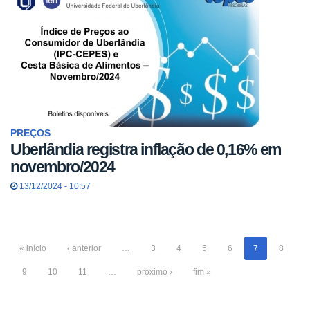
PREÇOS
Uberlândia registra inflação de 0,16% em
novembro/2024
13/12/2024 - 10:57
« início
‹ anterior
…
3
4
5
6
7
8
9
10
11
…
próximo ›
fim »