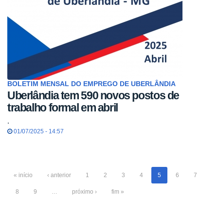
BOLETIM MENSAL DO EMPREGO DE UBERLÂNDIA
Uberlândia tem 590 novos postos de
trabalho formal em abril
.
01/07/2025 - 14:57
« início
‹ anterior
1
2
3
4
5
6
7
8
9
…
próximo ›
fim »