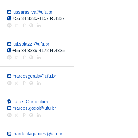
jussarasilva@ufu.br
+55 34 3239-4157
R:
4327
luti.solazzi@ufu.br
+55 34 3239-4172
R:
4325
marcosgerais@ufu.br
Lattes Curriculum
marcos.godoi@ufu.br
mardenfagundes@ufu.br