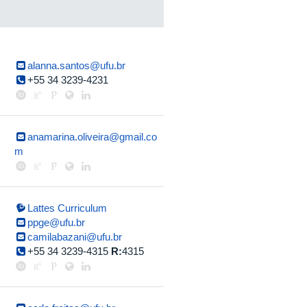
alanna.santos@ufu.br
+55 34 3239-4231
anamarina.oliveira@gmail.co
m
Lattes Curriculum
ppge@ufu.br
camilabazani@ufu.br
+55 34 3239-4315
R:
4315