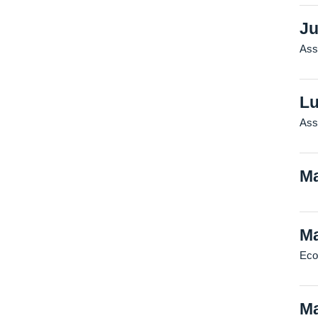
Ju
Ass
Lu
Ass
Ma
Ma
Eco
Ma