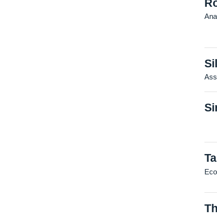
Ro
Ana
Si
Ass
Si
Ta
Eco
Th