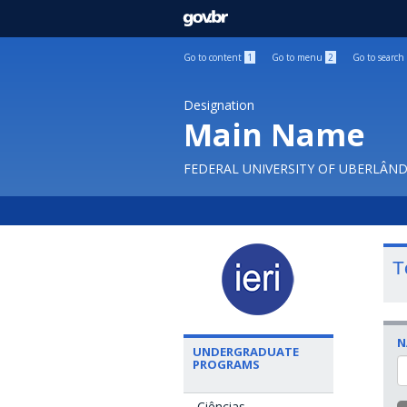
GOVBR
Go to content
1
Go to menu
2
Go to search
Designation
Main Name
FEDERAL UNIVERSITY OF UBERLÂND
T
N
UNDERGRADUATE
PROGRAMS
Ciências