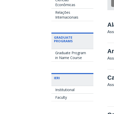
Econômicas
Relações
Internacionais
Al
Ass
GRADUATE
PROGRAMS
An
Graduate Program
in Name Course
Ass
Ca
IERI
Ass
Institutional
Faculty