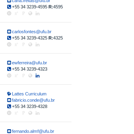
carla.freitas@ufu.br
+55 34 3239-4595
R:
4595
carlosfontes@ufu.br
+55 34 3239-4325
R:
4325
ewferreira@ufu.br
+55 34 3239-4323
Lattes Curriculum
fabricio.conde@ufu.br
+55 34 3239-4328
fernando.almf@ufu.br