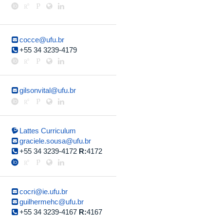
cocce@ufu.br
+55 34 3239-4179
gilsonvital@ufu.br
Lattes Curriculum
graciele.sousa@ufu.br
+55 34 3239-4172
R:
4172
cocri@ie.ufu.br
guilhermehc@ufu.br
+55 34 3239-4167
R:
4167