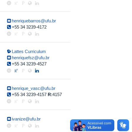
henriquebarros@ufu.br
+55 34 3239-4172
Lattes Curriculum
henriquefsz@ufu.br
+55 34 3239-4527
henrique_vasc@ufu.br
+55 34 3239-4157
R:
4157
ivanize@ufu.br