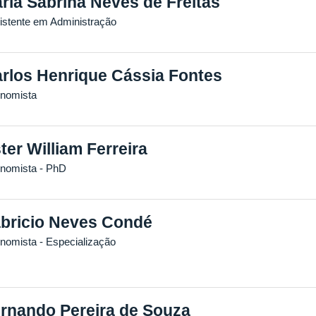
rla Sabrina Neves de Freitas
istente em Administração
rlos Henrique Cássia Fontes
nomista
ter William Ferreira
nomista
- PhD
bricio Neves Condé
nomista
- Especialização
rnando Pereira de Souza