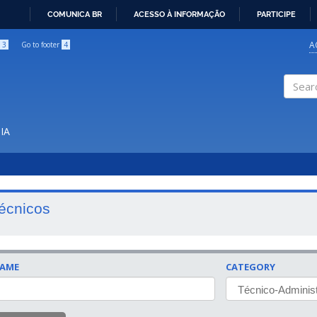
COMUNICA BR
ACESSO À INFORMAÇÃO
PARTICIPE
IR
PARA
A
3
Go to footer
4
O
CONTEÚDO
Search
IA
écnicos
AME
CATEGORY