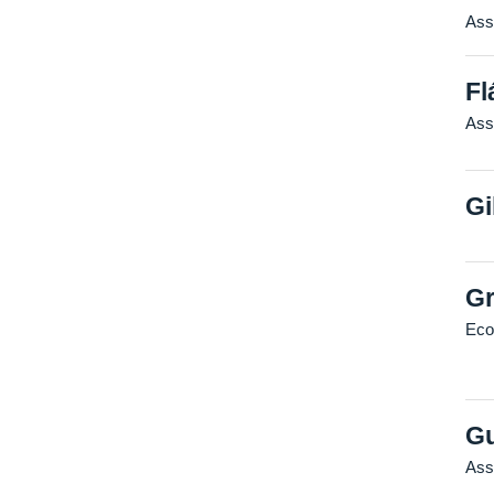
Ass
Fl
Ass
Gi
Gr
Eco
Gu
Ass