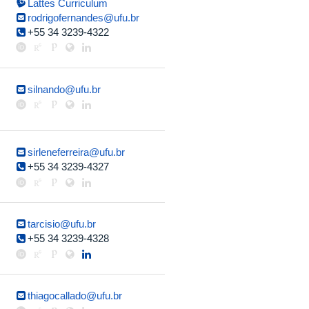
Lattes Curriculum
rodrigofernandes@ufu.br
+55 34 3239-4322
silnando@ufu.br
sirleneferreira@ufu.br
+55 34 3239-4327
tarcisio@ufu.br
+55 34 3239-4328
thiagocallado@ufu.br