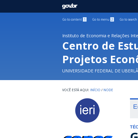
GOVBR
Go to content
1
Go to menu
2
Go to search
Instituto de Economia e Relações Int
Centro de Est
Projetos Econ
UNIVERSIDADE FEDERAL DE UBERL
INÍCIO
/
NODE
E
TÉC
G