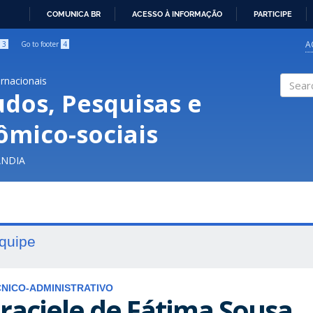
COMUNICA BR
ACESSO À INFORMAÇÃO
PARTICIPE
IR
PARA
A
3
Go to footer
4
O
CONTEÚDO
ernacionais
udos, Pesquisas e
Search
ômico-sociais
ÂNDIA
quipe
NICO-ADMINISTRATIVO
raciele de Fátima Sousa