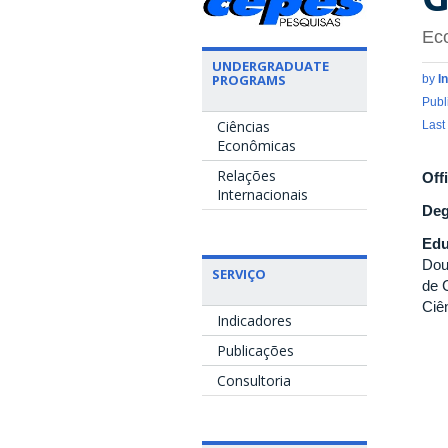
Ec
UNDERGRADUATE
PROGRAMS
by
I
Publ
Ciências
Last
Econômicas
Relações
Off
Internacionais
Deg
Edu
Dou
SERVIÇO
de 
Ciê
Indicadores
Publicações
Consultoria