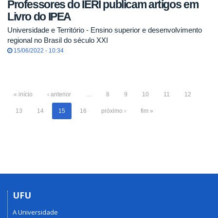
Professores do IERI publicam artigos em
Livro do IPEA
Universidade e Território - Ensino superior e desenvolvimento
regional no Brasil do século XXI
15/06/2022 - 10:34
« início
‹ anterior
…
8
9
10
11
12
13
14
15
16
próximo ›
fim »
UFU
A Universidade