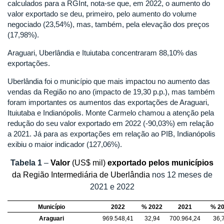
calculados para a RGInt, nota-se que, em 2022, o aumento do
valor exportado se deu, primeiro, pelo aumento do volume
negociado (23,54%), mas, também, pela elevação dos preços
(17,98%).
Araguari, Uberlândia e Ituiutaba concentraram 88,10% das
exportações.
Uberlândia foi o município que mais impactou no aumento das
vendas da Região no ano (impacto de 19,30 p.p.), mas também
foram importantes os aumentos das exportações de Araguari,
Ituiutaba e Indianópolis. Monte Carmelo chamou a atenção pela
redução do seu valor exportado em 2022 (-90,03%) em relação
a 2021. Já para as exportações em relação ao PIB, Indianópolis
exibiu o maior indicador (127,06%).
Tabela
1
–
Valor
(US$ mil)
exportado pelos municípios
da Região Intermediária de Uberlândia
nos 12 meses de
2021 e 2022
Município
2022
% 2022
2021
% 2
Araguari
969.548,41
32,94
700.964,24
36,