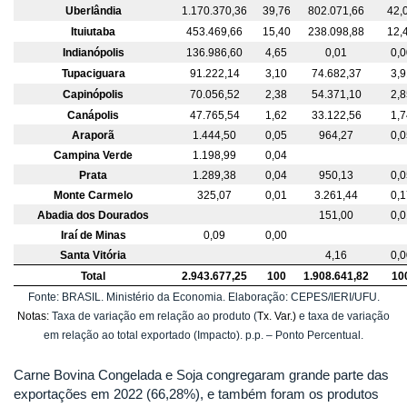
Uberlândia
1.170.370,36
39,76
802.071,66
42,
Ituiutaba
453.469,66
15,40
238.098,88
12,
Indianópolis
136.986,60
4,65
0,01
0,0
Tupaciguara
91.222,14
3,10
74.682,37
3,9
Capinópolis
70.056,52
2,38
54.371,10
2,8
Canápolis
47.765,54
1,62
33.122,56
1,7
Araporã
1.444,50
0,05
964,27
0,0
Campina Verde
1.198,99
0,04
Prata
1.289,38
0,04
950,13
0,0
Monte Carmelo
325,07
0,01
3.261,44
0,1
Abadia dos Dourados
151,00
0,0
Iraí de Minas
0,09
0,00
Santa Vitória
4,16
0,0
Total
2.943.677,25
100
1.908.641,82
10
Fonte: BRASIL. Ministério da Economia. Elaboração: CEPES/IERI/UFU.
Notas:
Taxa de variação em relação ao produto (
Tx. Var.)
e taxa de variação
em relação ao total exportado (Impacto). p.p. – Ponto Percentual.
Carne Bovina Congelada e Soja congregaram grande parte das
exportações em 2022 (66,28%), e também foram os produtos