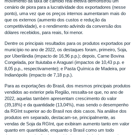
movimento da taxa de câmbio real efetiva demonstrou um
cenário de piora para a lucratividade dos exportadores (nesse
ponto), uma vez que os preços internos aumentaram mais do
que os externos (aumento dos custos e redução da
competitividade), e o rendimento advindo da conversão dos
dólares recebidos, para reais, foi menor.
Dentre os principais resultados para os produtos exportados por
município no ano de 2022, os destaques foram, primeiro, Soja,
por Uberlândia (impacto de 16,96 p.p.); depois, Carne Bovina
Congelada, por Ituiutaba e Araguari (impactos de 10,43 p.p. e
8,05 p.p., respectivamente); e Pasta Química de Madeira, por
Indianópolis (impacto de 7,18 p.p.).
Para as exportações do Brasil, dos mesmos principais produtos
vendidos ao exterior pela Região, ressalta-se que, no ano de
2022, aquelas também apresentam crescimento do valor
(39,18%) e da quantidade (13,04%), mas sendo o desempenho
da RGInt superior ao do Brasil nos dois casos. Na análise dos
produtos em separado, destacam-se, principalmente, as
vendas de Soja da RGInt, que exibiram aumento tanto em valor
quanto em quantidade, enquanto o Brasil como um todo