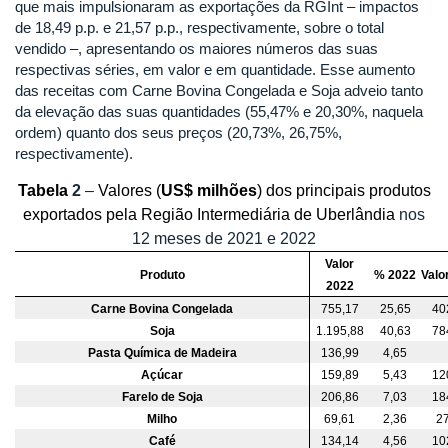
que mais impulsionaram as exportações da RGInt – impactos
de 18,49 p.p. e 21,57 p.p., respectivamente, sobre o total
vendido –, apresentando os maiores números das suas
respectivas séries, em valor e em quantidade. Esse aumento
das receitas com Carne Bovina Congelada e Soja adveio tanto
da elevação das suas quantidades (55,47% e 20,30%, naquela
ordem) quanto dos seus preços (20,73%, 26,75%,
respectivamente).
Tabela
2
–
Valores (
US$ milhões
) dos principais produtos
exportados pela Região Intermediária de Uberlândia
nos
12 meses de 2021 e 2022
Valor
Produto
% 2022
Valo
2022
Carne Bovina Congelada
755,17
25,65
40
Soja
1.195,88
40,63
78
Pasta Química de Madeira
136,99
4,65
Açúcar
159,89
5,43
12
Farelo de Soja
206,86
7,03
18
Milho
69,61
2,36
27
Café
134,14
4,56
10