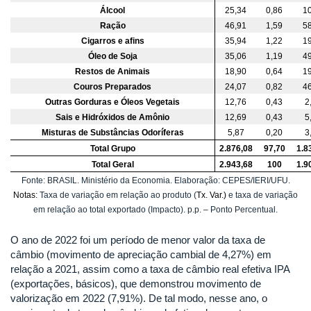
Álcool
25,34
0,86
10
Ração
46,91
1,59
58
Cigarros e afins
35,94
1,22
19
Óleo de Soja
35,06
1,19
49
Restos de Animais
18,90
0,64
19
Couros Preparados
24,07
0,82
46
Outras Gorduras e Óleos Vegetais
12,76
0,43
2
Sais e Hidróxidos de Amônio
12,69
0,43
5
Misturas de Substâncias Odoríferas
5,87
0,20
3
Total Grupo
2.876,08
97,70
1.8
Total Geral
2.943,68
100
1.9
Fonte: BRASIL. Ministério da Economia. Elaboração: CEPES/IERI/UFU.
Notas:
Taxa de variação em relação ao produto (
Tx. Var.)
e taxa de variação
em relação ao total exportado (Impacto). p.p. – Ponto Percentual.
O ano de 2022 foi um período de menor valor da taxa de
câmbio (movimento de apreciação cambial de 4,27%) em
relação a 2021, assim como a taxa de câmbio real efetiva IPA
(exportações, básicos), que demonstrou movimento de
valorização em 2022 (7,91%). De tal modo, nesse ano, o