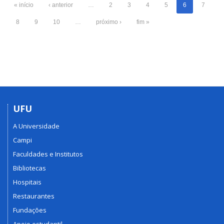
« início
‹ anterior
…
2
3
4
5
6
7
8
9
10
…
próximo ›
fim »
UFU
A Universidade
Campi
Faculdades e Institutos
Bibliotecas
Hospitais
Restaurantes
Fundações
Apoio estudantil