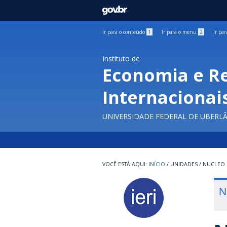
GOVBR
Ir para o conteúdo
1
Ir para o menu
2
Ir pa
Instituto de
Economia e R
Internacionai
UNIVERSIDADE FEDERAL DE UBERL
INÍCIO
/
UNIDADES
/
NUCLEO
N