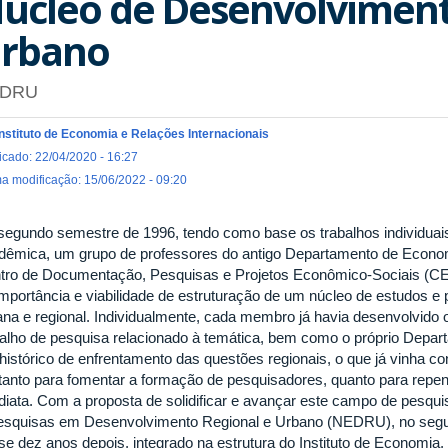
úcleo de Desenvolviment
rbano
DRU
Instituto de Economia e Relações Internacionais
icado: 22/04/2020 - 16:27
ma modificação: 15/06/2022 - 09:20
segundo semestre de 1996, tendo como base os trabalhos individuai
dêmica, um grupo de professores do antigo Departamento de Econ
tro de Documentação, Pesquisas e Projetos Econômico-Sociais (CE
importância e viabilidade de estruturação de um núcleo de estudos e
ana e regional. Individualmente, cada membro já havia desenvolvid
balho de pesquisa relacionado à temática, bem como o próprio Depa
histórico de enfrentamento das questões regionais, o que já vinha con
 tanto para fomentar a formação de pesquisadores, quanto para repen
diata. Com a proposta de solidificar e avançar este campo de pesqui
esquisas em Desenvolvimento Regional e Urbano (NEDRU), no segu
se dez anos depois, integrado na estrutura do Instituto de Economia