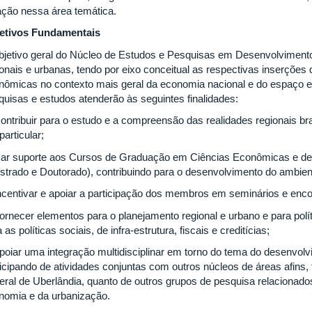
ação nessa área temática.
etivos Fundamentais
bjetivo geral do Núcleo de Estudos e Pesquisas em Desenvolvimen
onais e urbanas, tendo por eixo conceitual as respectivas inserções d
nômicas no contexto mais geral da economia nacional e do espaço e
quisas e estudos atenderão às seguintes finalidades:
ontribuir para o estudo e a compreensão das realidades regionais bras
articular;
Dar suporte aos Cursos de Graduação em Ciências Econômicas e 
strado e Doutorado), contribuindo para o desenvolvimento do ambie
Incentivar e apoiar a participação dos membros em seminários e enco
Fornecer elementos para o planejamento regional e urbano e para pol
 as políticas sociais, de infra-estrutura, fiscais e creditícias;
Apoiar uma integração multidisciplinar em torno do tema do desenvolv
ticipando de atividades conjuntas com outros núcleos de áreas afins,
eral de Uberlândia, quanto de outros grupos de pesquisa relacionad
nomia e da urbanização.