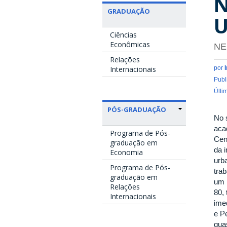
N
GRADUAÇÃO
U
Ciências
Econômicas
NE
Relações
por
Internacionais
Publ
Últi
PÓS-GRADUAÇÃO
No 
aca
Programa de Pós-
Cen
graduação em
da 
Economia
urb
Programa de Pós-
tra
graduação em
um 
Relações
80,
Internacionais
ime
e P
qua