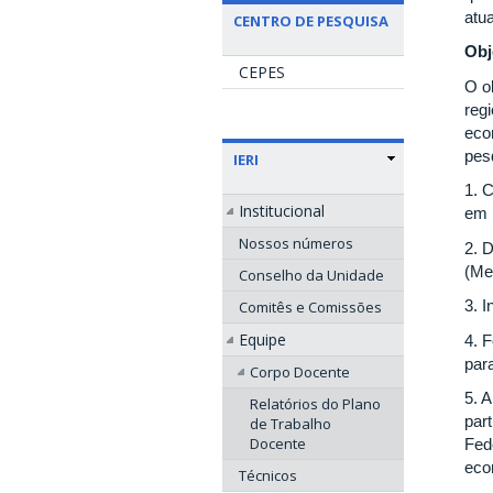
atu
CENTRO DE PESQUISA
Obj
CEPES
O o
regi
eco
pes
IERI
1. C
Institucional
em p
Nossos números
2. 
(Me
Conselho da Unidade
3. 
Comitês e Comissões
Equipe
4. 
para
Corpo Docente
5. 
Relatórios do Plano
par
de Trabalho
Docente
Fed
eco
Técnicos