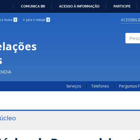
COMUNICA BR
ACESSO À INFORMAÇÃO
PARTICIPE
IR
PARA
ACESSIBIL
ra a busca
3
Ir para o rodapé
4
O
CONTEÚDO
elações
Pesqui
s
ÂNDIA
Serviços
Telefones
Perguntas 
úcleo