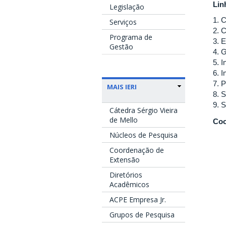
Lin
Legislação
1. 
Serviços
2. 
Programa de
3. 
Gestão
4. 
5. 
6. I
7. P
MAIS IERI
8. S
9. 
Cátedra Sérgio Vieira
de Mello
Coo
Núcleos de Pesquisa
Coordenação de
Extensão
Diretórios
Acadêmicos
ACPE Empresa Jr.
Grupos de Pesquisa