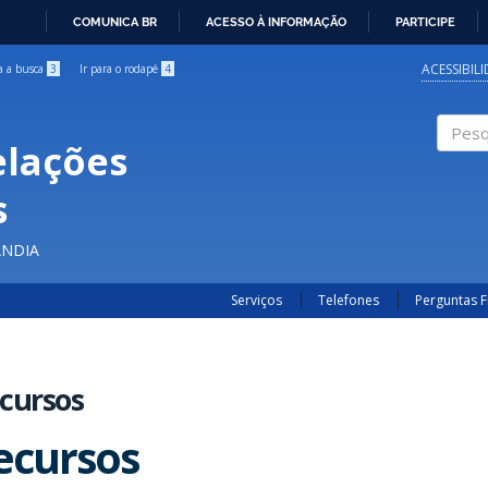
COMUNICA BR
ACESSO À INFORMAÇÃO
PARTICIPE
IR
PARA
ACESSIBIL
ra a busca
3
Ir para o rodapé
4
O
CONTEÚDO
elações
Pesqui
s
ÂNDIA
Serviços
Telefones
Perguntas 
cursos
ecursos