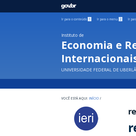
GOVBR
Ir para o conteúdo
1
Ir para o menu
2
Ir pa
Instituto de
Economia e R
Internacionai
UNIVERSIDADE FEDERAL DE UBERL
INÍCIO
/
re
r