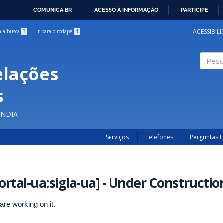
COMUNICA BR
ACESSO À INFORMAÇÃO
PARTICIPE
IR
PARA
ACESSIBIL
ra a busca
3
Ir para o rodapé
4
O
CONTEÚDO
elações
Pesqui
s
ÂNDIA
Serviços
Telefones
Perguntas 
ortal-ua:sigla-ua] - Under Constructio
are working on it.