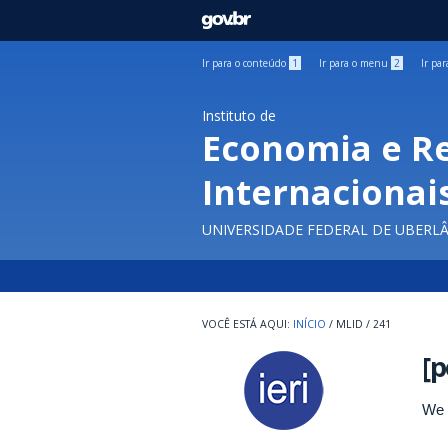
GOVBR
Ir para o conteúdo
1
Ir para o menu
2
Ir pa
Instituto de
Economia e R
Internacionai
UNIVERSIDADE FEDERAL DE UBERL
INÍCIO
/
MLID
/
241
[p
We 