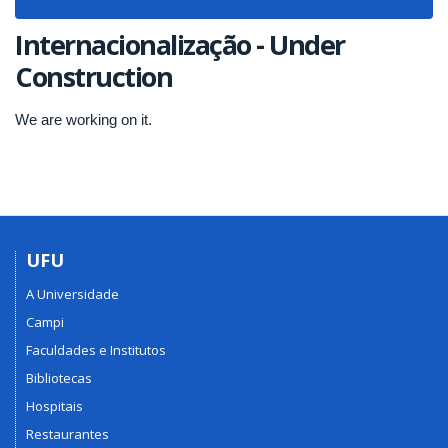
navigat
Internacionalização - Under
Construction
We are working on it.
UFU
A Universidade
Campi
Faculdades e Institutos
Bibliotecas
Hospitais
Restaurantes