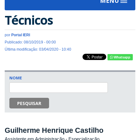
MENU
Toggle
navigat
Técnicos
por
Portal IERI
Publicado: 08/10/2019 - 00:00
Última modificação: 03/04/2020 - 10:40
Whatsapp
NOME
PESQUISAR
Guilherme Henrique Castilho
Assistente em Administração
- Especialização