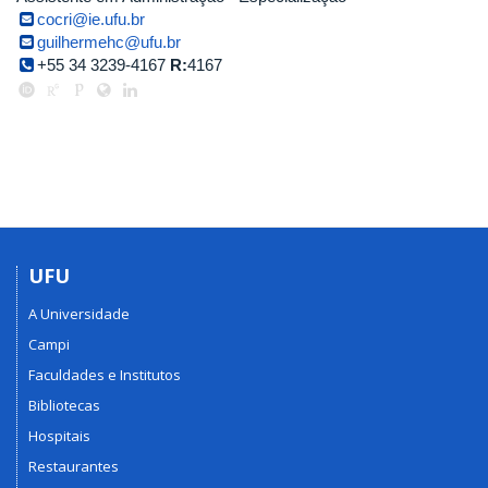
cocri@ie.ufu.br
guilhermehc@ufu.br
+55 34 3239-4167
R:
4167
UFU
A Universidade
Campi
Faculdades e Institutos
Bibliotecas
Hospitais
Restaurantes