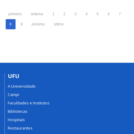
primeiro
anterior
1
2
3
4
5
6
7
8
9
próximo
último
UFU
A Universidade
Campi
Faculdades e Institutos
Bibliotecas
Hospitais
Restaurantes