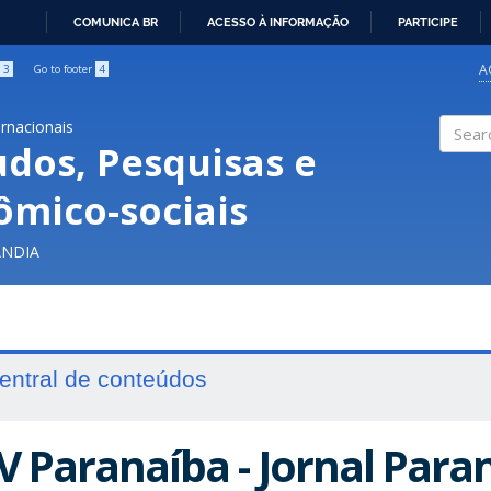
COMUNICA BR
ACESSO À INFORMAÇÃO
PARTICIPE
IR
PARA
A
3
Go to footer
4
O
CONTEÚDO
ernacionais
udos, Pesquisas e
Search
ômico-sociais
ÂNDIA
entral de conteúdos
V Paranaíba - Jornal Paran