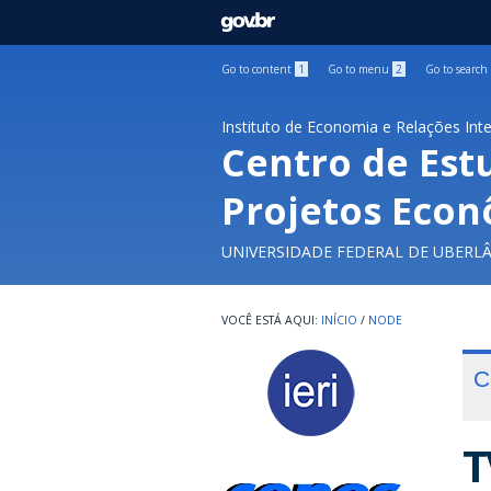
GOVBR
Go to content
1
Go to menu
2
Go to search
Instituto de Economia e Relações Int
Centro de Est
Projetos Econ
UNIVERSIDADE FEDERAL DE UBERL
INÍCIO
/
NODE
C
T