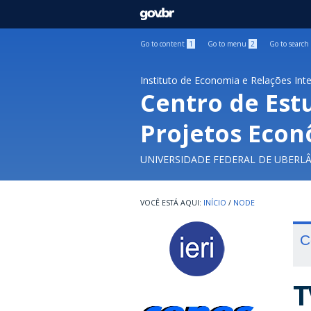
GOVBR
Go to content
1
Go to menu
2
Go to search
Instituto de Economia e Relações Int
Centro de Est
Projetos Econ
UNIVERSIDADE FEDERAL DE UBERL
INÍCIO
/
NODE
C
T