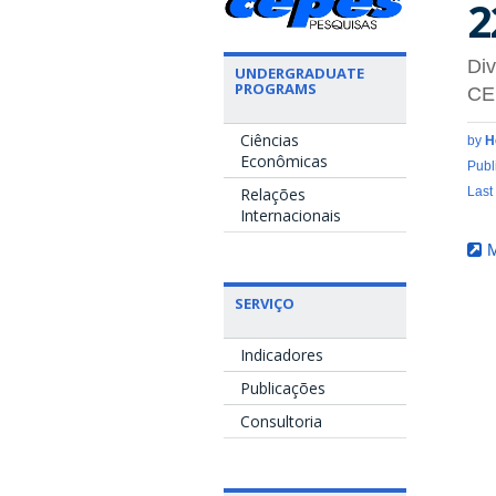
2
Div
UNDERGRADUATE
PROGRAMS
CE
Ciências
by
H
Econômicas
Publ
Relações
Last
Internacionais
M
SERVIÇO
Indicadores
Publicações
Consultoria