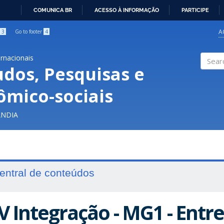
COMUNICA BR
ACESSO À INFORMAÇÃO
PARTICIPE
IR
PARA
A
3
Go to footer
4
O
CONTEÚDO
ernacionais
udos, Pesquisas e
Search
ômico-sociais
ÂNDIA
entral de conteúdos
V Integração - MG1 - Entre