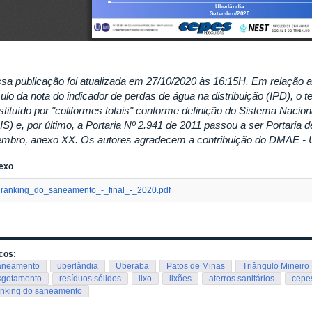
sa publicação foi atualizada em 27/10/2020 às 16:15H. Em relação a pu
ulo da nota do indicador de perdas de água na distribuição (IPD), o te
stituído por "coliformes totais" conforme definição do Sistema Naci
IS) e, por último, a Portaria Nº 2.941 de 2011 passou a ser Portaria 
embro, anexo XX. Os autores agradecem a contribuição do DMAE - U
exo
ranking_do_saneamento_-_final_-_2020.pdf
cos:
aneamento
uberlândia
Uberaba
Patos de Minas
Triângulo Mineiro
sgotamento
resíduos sólidos
lixo
lixões
aterros sanitários
cepe
anking do saneamento