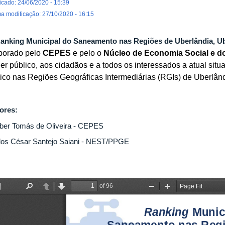
icado: 24/06/2020 - 15:39
ma modificação: 27/10/2020 - 16:15
anking Municipal do Saneamento nas Regiões de Uberlândia, Ub
borado pelo
CEPES
e pelo o
Núcleo de Economia Social e d
er público, aos cidadãos e a todos os interessados a atual sit
ico nas Regiões Geográficas Intermediárias (RGIs) de Uberlân
ores:
ber Tomás de Oliveira - CEPES
los César Santejo Saiani - NEST/PPGE