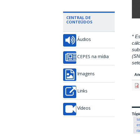
CENTRAL DE
CONTEÚDOS
* Es
Áudios
cálc
sub
(SN
CEPES na mídia
set
Imagens
An
Links
Vídeos
Tópi
s
e
r