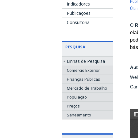
Publ
Indicadores
Últi
Publicações
Consultoria
O
R
ela
pod
PESQUISA
bás
Linhas de Pesquisa
Aut
Comércio Exterior
Wel
Finanças Públicas
Car
Mercado de Trabalho
População
Preços
Saneamento