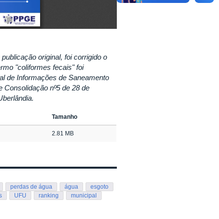
blicação original, foi corrigido o
rmo "coliformes fecais" foi
onal de Informações de Saneamento
de Consolidação nº5 de 28 de
berlândia.
Tamanho
2.81 MB
perdas de água
água
esgoto
s
UFU
ranking
municipal