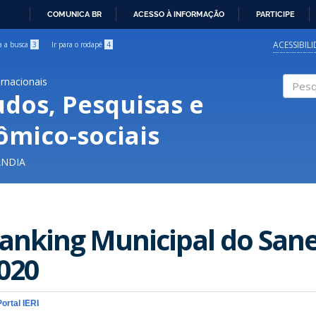
COMUNICA BR
ACESSO À INFORMAÇÃO
PARTICIPE
IR
PARA
ACESSIBIL
ra a busca
3
Ir para o rodapé
4
O
CONTEÚDO
ernacionais
udos, Pesquisas e
Pesqui
ômico-sociais
ÂNDIA
O
anking Municipal do San
020
Portal IERI