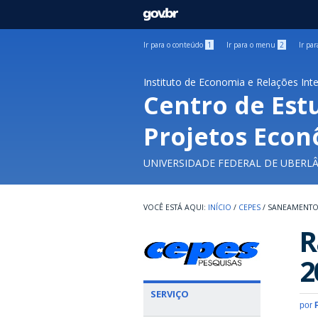
GOVBR
Ir para o conteúdo
1
Ir para o menu
2
Ir pa
Instituto de Economia e Relações Int
Centro de Est
Projetos Econ
UNIVERSIDADE FEDERAL DE UBERL
INÍCIO
/
CEPES
/
SANEAMENT
R
2
SERVIÇO
por