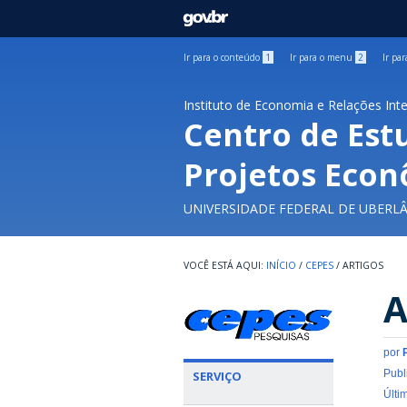
GOVBR
Ir para o conteúdo
1
Ir para o menu
2
Ir pa
Instituto de Economia e Relações Int
Centro de Est
Projetos Econ
UNIVERSIDADE FEDERAL DE UBERL
INÍCIO
/
CEPES
/
ARTIGOS
A
por
Publ
SERVIÇO
Últi