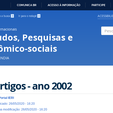
COMUNICA BR
ACESSO À INFORMAÇÃO
PARTICIPE
IR
PARA
ACESSIBIL
ra a busca
3
Ir para o rodapé
4
O
CONTEÚDO
ernacionais
udos, Pesquisas e
Pesqui
ômico-sociais
ÂNDIA
rtigos - ano 2002
Portal IERI
icado: 26/05/2020 - 16:20
ma modificação: 26/05/2020 - 16:20