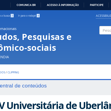
COMUNICA BR
ACESSO À INFORMAÇÃO
PARTICIPE
IR
PARA
ACESSIBIL
ra a busca
3
Ir para o rodapé
4
O
CONTEÚDO
ernacionais
udos, Pesquisas e
Pesqui
ômico-sociais
ÂNDIA
UDOS
/
CLIPPING
entral de conteúdos
V Universitária de Uberlân