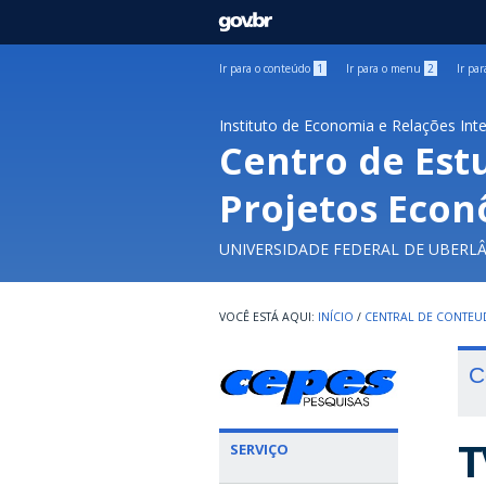
GOVBR
Ir para o conteúdo
1
Ir para o menu
2
Ir pa
Instituto de Economia e Relações Int
Centro de Est
Projetos Econ
UNIVERSIDADE FEDERAL DE UBERL
INÍCIO
/
CENTRAL DE CONTE
C
T
SERVIÇO