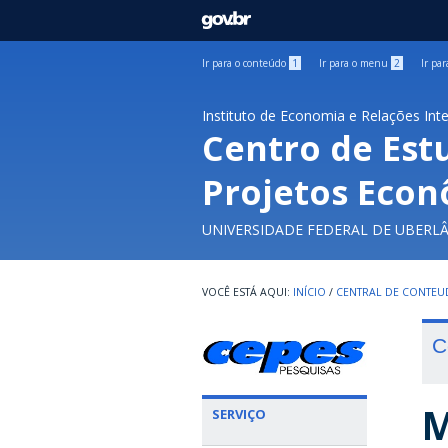
GOVBR
Ir para o conteúdo
1
Ir para o menu
2
Ir pa
Instituto de Economia e Relações Int
Centro de Est
Projetos Econ
UNIVERSIDADE FEDERAL DE UBERL
INÍCIO
/
CENTRAL DE CONTE
C
M
SERVIÇO