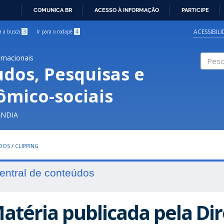
COMUNICA BR
ACESSO À INFORMAÇÃO
PARTICIPE
IR
PARA
ACESSIBIL
ra a busca
3
Ir para o rodapé
4
O
CONTEÚDO
ernacionais
udos, Pesquisas e
Pesqui
ômico-sociais
ÂNDIA
UDOS
/
CLIPPING
entral de conteúdos
atéria publicada pela Dir