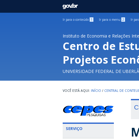
GOVBR
Ir para o conteúdo
1
Ir para o menu
2
Ir pa
Instituto de Economia e Relações Int
Centro de Est
Projetos Econ
UNIVERSIDADE FEDERAL DE UBERL
INÍCIO
/
CENTRAL DE CONTE
C
M
SERVIÇO