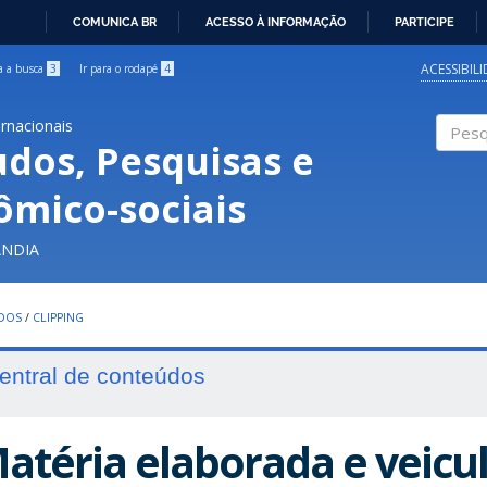
COMUNICA BR
ACESSO À INFORMAÇÃO
PARTICIPE
IR
PARA
ACESSIBIL
ra a busca
3
Ir para o rodapé
4
O
CONTEÚDO
ernacionais
udos, Pesquisas e
Pesqui
ômico-sociais
ÂNDIA
UDOS
/
CLIPPING
entral de conteúdos
atéria elaborada e veicu