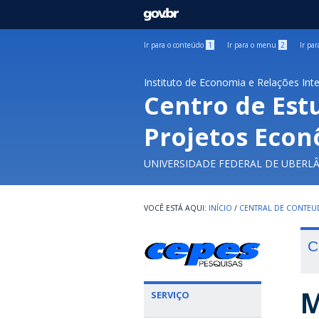
GOVBR
Ir para o conteúdo
1
Ir para o menu
2
Ir pa
Instituto de Economia e Relações Int
Centro de Est
Projetos Econ
UNIVERSIDADE FEDERAL DE UBERL
INÍCIO
/
CENTRAL DE CONTE
C
M
SERVIÇO