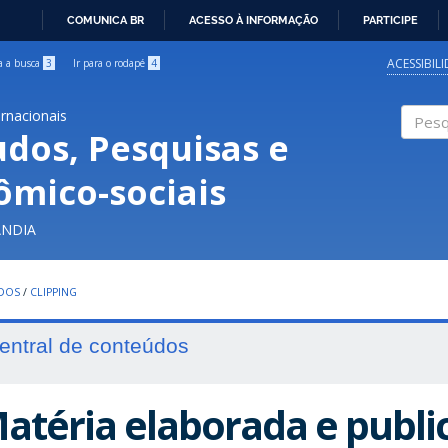
COMUNICA BR
ACESSO À INFORMAÇÃO
PARTICIPE
IR
PARA
ACESSIBIL
ra a busca
3
Ir para o rodapé
4
O
CONTEÚDO
ernacionais
udos, Pesquisas e
Pesqui
ômico-sociais
ÂNDIA
UDOS
/
CLIPPING
entral de conteúdos
atéria elaborada e publi