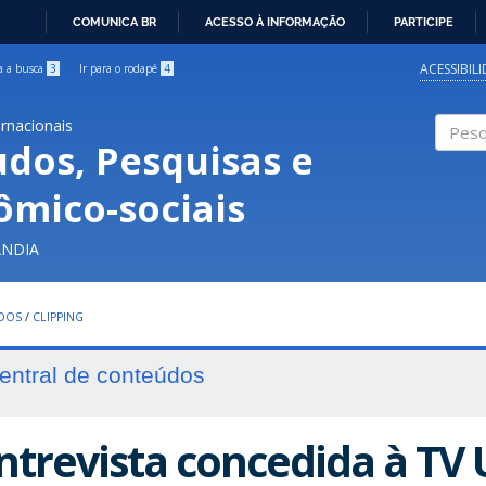
COMUNICA BR
ACESSO À INFORMAÇÃO
PARTICIPE
IR
PARA
ACESSIBIL
ra a busca
3
Ir para o rodapé
4
O
CONTEÚDO
ernacionais
udos, Pesquisas e
Pesqui
ômico-sociais
ÂNDIA
UDOS
/
CLIPPING
entral de conteúdos
ntrevista concedida à TV U