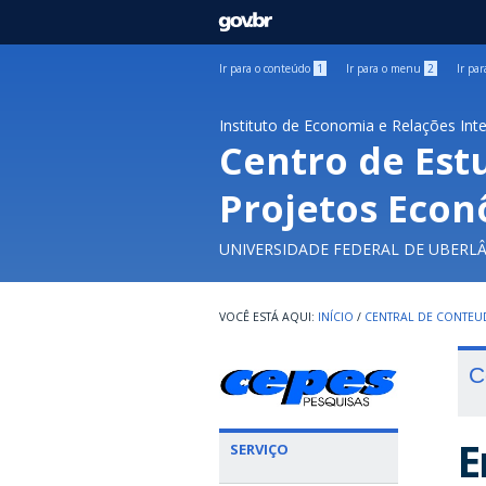
GOVBR
Ir para o conteúdo
1
Ir para o menu
2
Ir pa
Instituto de Economia e Relações Int
Centro de Est
Projetos Econ
UNIVERSIDADE FEDERAL DE UBERL
INÍCIO
/
CENTRAL DE CONTE
C
E
SERVIÇO